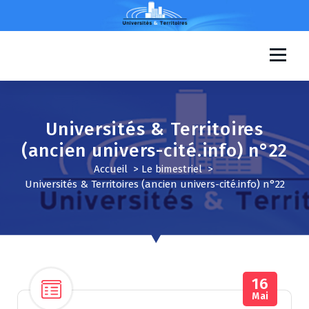
A
l
l
e
Universités & Territoires
r
a
u
c
Universités & Territoires
o
n
(ancien univers-cité.info) n°22
t
Accueil
>
Le bimestriel
>
e
Universités & Territoires (ancien univers-cité.info) n°22
n
u
16
Mai