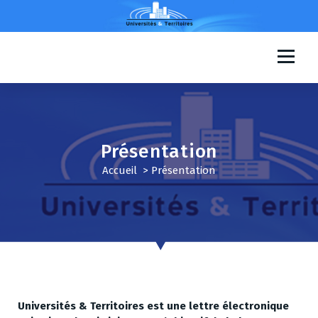
A
l
l
e
Universités & Territoires
r
a
u
c
o
Présentation
n
t
Accueil
>
Présentation
e
n
u
Universités & Territoires est une lettre électronique