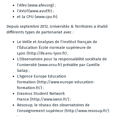
l’Afev (
www.afev.org
) ;
l’AVUF(
www.avuf.fr
) ;
et la CPU (
www.cpu.fr
).
Depuis septembre 2012, Universités & Territoires a établi
différents types de partenariat avec :
Le Veille et Analyses de l’Institut français de
l’Éducation École normale supérieure de
Lyon (
http://ife.ens-lyon.fr
) ;
L’Observatoire pour la responsabilité sociétale de
l’université (
www.orsu.fr
) présidée par Camille
Galap ;
L’Agence Europe Education
Formation (
http://www.europe-education-
formation.fr/
) ;
Erasmus Student Network
France (
http://www.ixesn.fr/
) ;
Resosup, le réseau des observatoires de
l’enseignement supérieur (
http://www.resosup.fr/
)
;