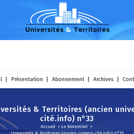
Universités & Te
l
Présentation
Abonnement
Archives
Cont
versités & Territoires (ancien univ
cité.info) n°33
Accueil
>
Le bimestriel
>
Universités & Territoires (ancien univers-cité.info) n°33