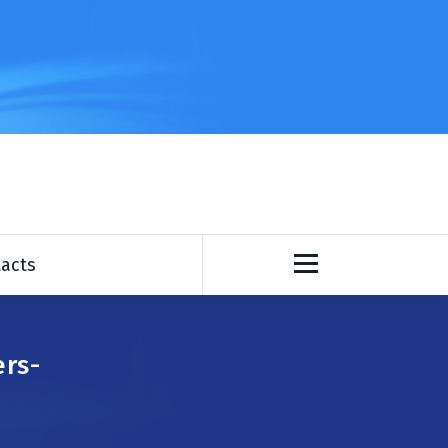
rritoires
acts
ers-