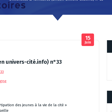
15
Juin
en univers-cité.info) n°33
°33
igne
pation des jeunes à la vie de la cité »
eille