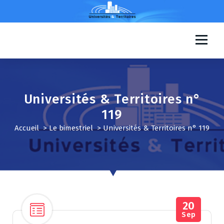
A
l
l
e
Universités & Territoires
r
a
u
c
o
Universités & Territoires n°
n
119
t
e
Accueil
>
Le bimestriel
>
Universités & Territoires n° 119
n
u
20
Sep