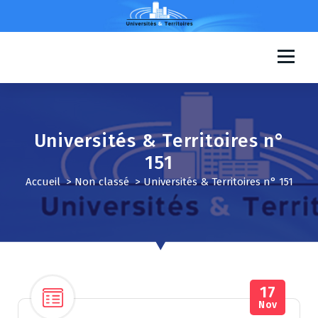
A
l
l
e
Universités & Territoires
r
a
u
c
o
Universités & Territoires n°
n
151
t
e
Accueil
>
Non classé
>
Universités & Territoires n° 151
n
u
17
Nov