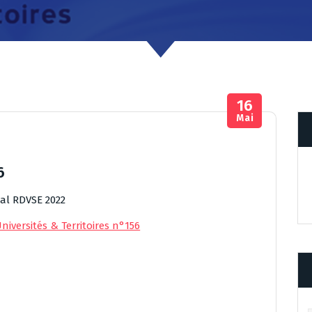
16
Mai
6
al RDVSE 2022
niversités & Territoires n°156