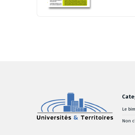
Cate
Le bim
Non c