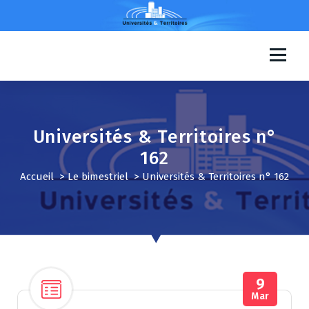
A
l
l
e
Universités & Territoires
r
a
u
c
o
Universités & Territoires n°
n
162
t
e
Accueil
>
Le bimestriel
>
Universités & Territoires n° 162
n
u
9
Mar