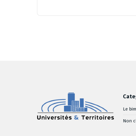
Cate
Le bim
Non c