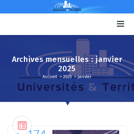
A
l
l
e
Universités & Territoires
r
a
u
c
o
Archives mensuelles : janvier
n
2025
t
e
Accueil
>
2025
>
janvier
n
u